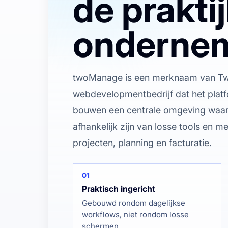
de prakti
onderne
twoManage is een merknaam van Two
webdevelopmentbedrijf dat het plat
bouwen een centrale omgeving waa
afhankelijk zijn van losse tools en m
projecten, planning en facturatie.
01
Praktisch ingericht
Gebouwd rondom dagelijkse
workflows, niet rondom losse
schermen.