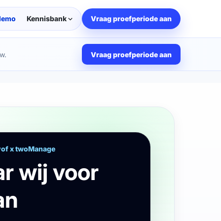
demo
Kennisbank
Vraag proefperiode aan
w.
Vraag proefperiode aan
vof x twoManage
r wij voor
an