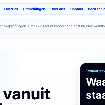
Functies
Uitbreidingen
Over ons
Contact
Boek een 
en verplichtingen. Ontdek direct of twoManage past bij jouw workflo
TwoScript 
Waa
vanuit
sta