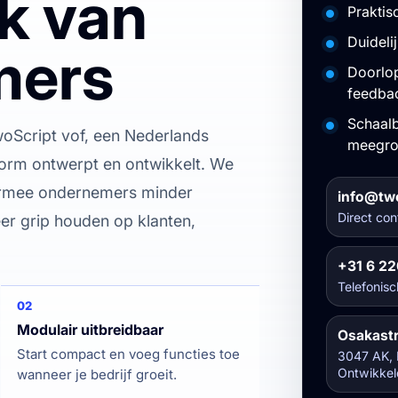
jk van
Praktis
Duideli
mers
Doorlop
feedba
Schaalb
Script vof, een Nederlands
meegro
form ontwerpt en ontwikkelt. We
rmee ondernemers minder
info@tw
Direct con
eer grip houden op klanten,
+31 6 2
Telefonisc
02
Modulair uitbreidbaar
Osakastr
Start compact en voeg functies toe
3047 AK, 
Ontwikkel
wanneer je bedrijf groeit.