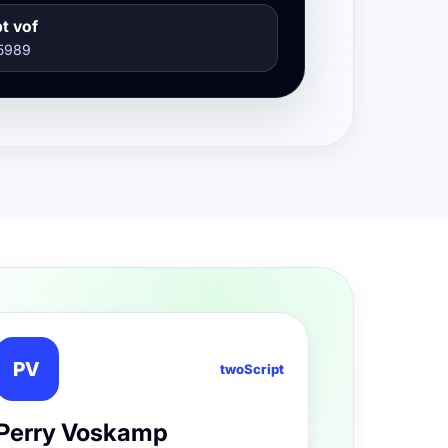
t vof
5989
PV
twoScript
Perry Voskamp