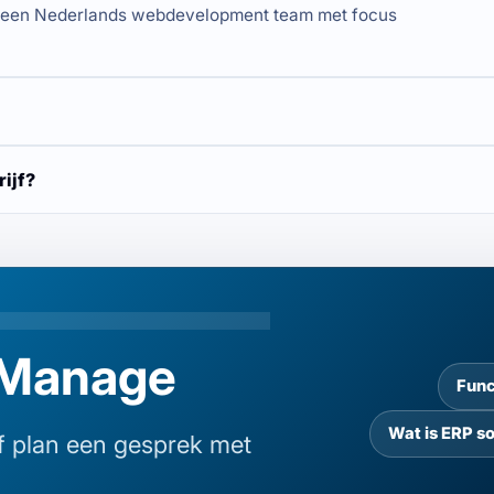
, een Nederlands webdevelopment team met focus
ijf?
oManage
Func
Wat is ERP s
of plan een gesprek met