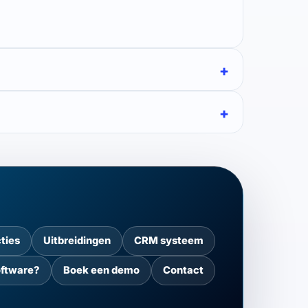
ties
Uitbreidingen
CRM systeem
oftware?
Boek een demo
Contact