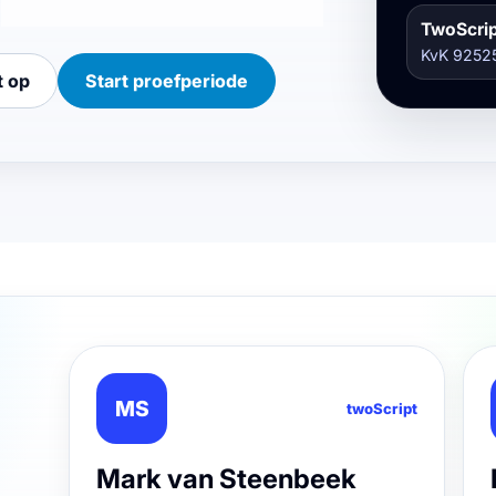
TwoScrip
KvK 9252
t op
Start proefperiode
MS
twoScript
Mark van Steenbeek