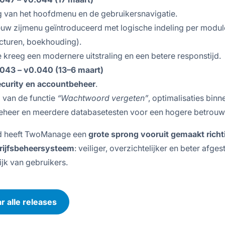
 van het hoofdmenu en de gebruikersnavigatie.
ieuw zijmenu geïntroduceerd met logische indeling per modul
acturen, boekhouding).
e kreeg een modernere uitstraling en een betere responstijd.
.043 – v0.040 (13–6 maart)
ecurity en accountbeheer
.
 van de functie
“Wachtwoord vergeten”
, optimalisaties binn
eheer en meerdere databasetesten voor een hogere betrouw
d heeft TwoManage een
grote sprong vooruit gemaakt richt
rijfsbeheersysteem
: veiliger, overzichtelijker en beter afg
ijk van gebruikers.
r alle releases