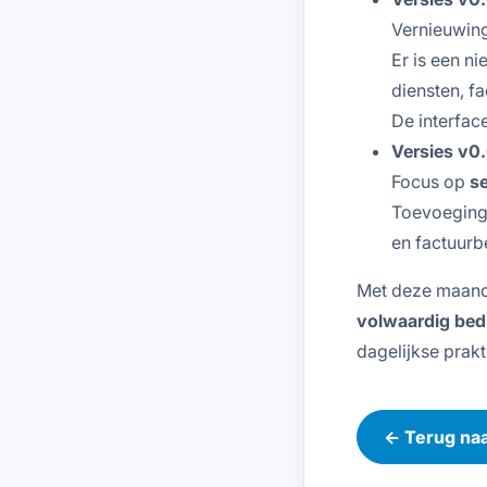
Vernieuwing
Er is een n
diensten, f
De interfac
Versies v0
Focus op
s
Toevoeging
en factuurb
Met deze maan
volwaardig bed
dagelijkse prakt
← Terug naa