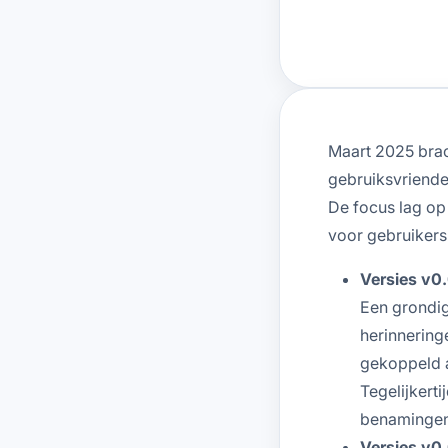
Maart 2025 bra
gebruiksvriende
De focus lag op 
voor gebruikers
Versies v0
Een grondig
herinnering
gekoppeld a
Tegelijkerti
benamingen 
Versies v0