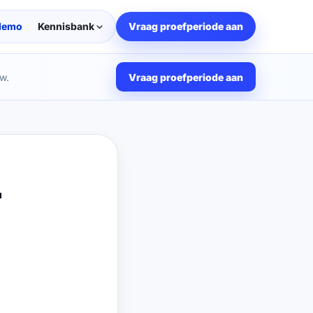
demo
Kennisbank
Vraag proefperiode aan
w.
Vraag proefperiode aan
–