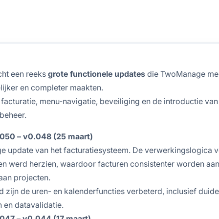
cht een reeks
grote functionele updates
die TwoManage me
lijker en completer maakten.
facturatie, menu-navigatie, beveiliging en de introductie van
beheer.
.050 – v0.048 (25 maart)
e update van het facturatiesysteem. De verwerkingslogica v
en werd herzien, waardoor facturen consistenter worden a
an projecten.
jd zijn de uren- en kalenderfuncties verbeterd, inclusief duide
en datavalidatie.
.047 – v0.044 (17 maart)