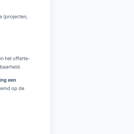
e (projecten,
en het offerte-
baarheid.
ing een
estemd op de