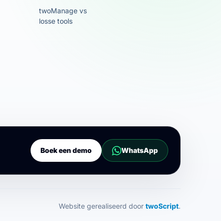
twoManage vs
losse tools
Boek een demo
WhatsApp
Website gerealiseerd door
twoScript
.