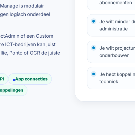
abonnementen
woManage is modulair
ngen logisch onderdeel
Je wilt minder d
administratie
rectAdmin of een Custom
e ICT-bedrijven kan juist
Je wilt projectu
e, Ponto of OCR de juiste
onderbouwen
Je hebt koppelin
PI
App connecties
techniek
koppelingen