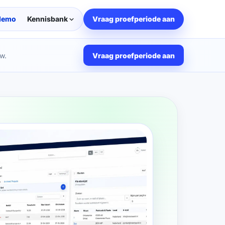
demo
Kennisbank
Vraag proefperiode aan
w.
Vraag proefperiode aan