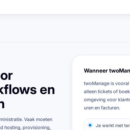
or
Wanneer twoMana
twoManage is vooral i
kflows en
alleen tickets of boe
n
omgeving voor klantre
uren en facturen.
dministratie. Vaak moeten
Je werkt met te
d hosting, provisioning,