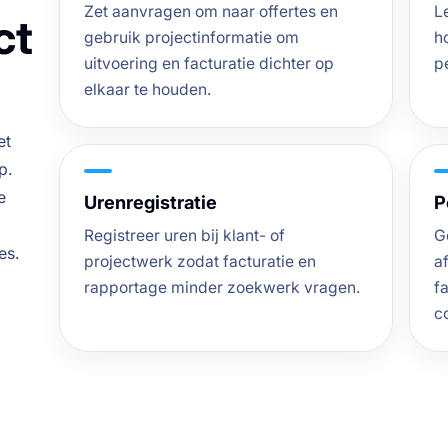
Zet aanvragen om naar offertes en
L
ct
gebruik projectinformatie om
h
uitvoering en facturatie dichter op
p
elkaar te houden.
et
p.
e
Urenregistratie
P
Registreer uren bij klant- of
G
es.
projectwerk zodat facturatie en
a
rapportage minder zoekwerk vragen.
f
c