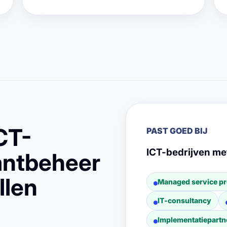
CT-
PAST GOED BIJ
ICT-bedrijven me
lantbeheer
llen
Managed service pr
IT-consultancy
Implementatiepartn